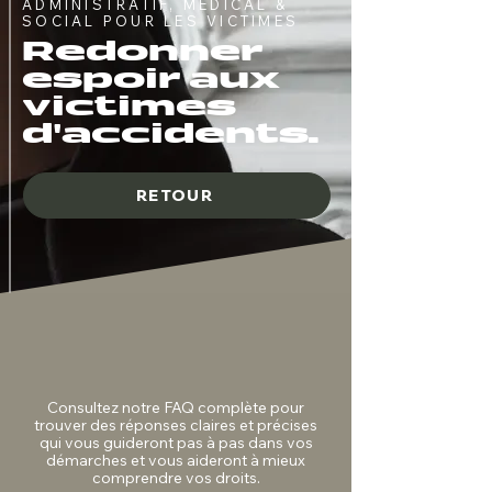
ADMINISTRATIF, MÉDICAL &
SOCIAL POUR LES VICTIMES
Redonner
espoir aux
victimes
d'accidents.
RETOUR
Consultez notre FAQ complète pour
trouver des réponses claires et précises
qui vous guideront pas à pas dans vos
démarches et vous aideront à mieux
comprendre vos droits.