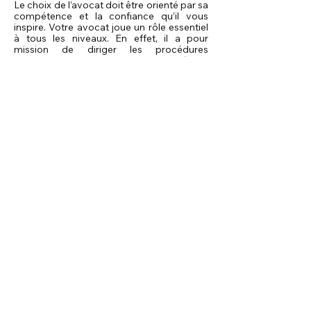
Le choix de l’avocat doit être orienté par sa
compétence et la confiance qu’il vous
inspire. Votre avocat joue un rôle essentiel
à tous les niveaux. En effet, il a pour
mission de diriger les procédures
judiciaires et de jongler entre la procédure
répressive et la procédure indemnitaire.
Il a également pour rôle de vous orienter
vers d’autres professionnels dont il connaît
les compétences, tels qu’un médecin de
recours, un ergothérapeute, un
psychologue, un architecte …
L’avocat mettra tout en œuvre pour
obtenir la juste indemnisation de
l’ensemble de vos préjudices. L’association
propose de mettre à votre disposition son
réseau de professionnels qui œuvre en
toute indépendance vis-à-vis des
assureurs.